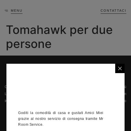
MENU
CONTATTACI
Tomahawk per due
persone
Chi siamo
Menù
La privacy
Il team
Informazioni legali
Contatto
42 Quai Jean-Charles Rey, 98000 Monaco
Goditi la comodità di casa e gustati Amici Miei
grazie al nostro servizio di consegna tramite Mr
+377 92 05 92 14
Room Service.
Lunedì - Domenica