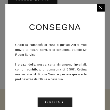
CONSEGNA
CONSEGNA
Goditi la comodità di casa e gustati Amici Miei grazie al nostro
servizio di consegna tramite Mr Room Service.
Goditi la comodità di casa e gustati Amici Miei
I prezzi della nostra carta rimangono invariati, con un contributo
grazie al nostro servizio di consegna tramite Mr
di consegna di 5,50€. Ordina ora sul sito Mr Room Service per
Room Service.
assaporare le prelibatezze dell'Italia a casa tua.
I prezzi della nostra carta rimangono invariati,
con un contributo di consegna di 5,50€. Ordina
ora sul sito Mr Room Service per assaporare le
ORDINA
prelibatezze dell'Italia a casa tua.
ORDINA