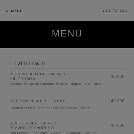
MENU
CONTATTACI
MENÙ
PLATEAU DE FRUITS DE MER
48.00€
« IL CRUDO »
Gambas Rouge de Sanremo, Huitres, Langoustines, Tartare
48.00€
PIATTO DI PESCE "IL CRUDO"
Gamberi rossi di Sanremo, ostriche, scampi, tartare
SEAFOOD PLATTER RED
48.00€
PRAWNS OF SANREMO
Red Prawns of Sanremo, Oysters, Langoustine, Tartare