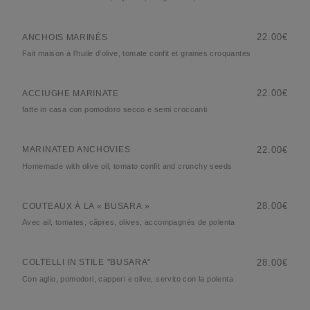
22.00€
ANCHOIS MARINÉS
Fait maison à l’huile d’olive, tomate confit et graines croquantes
22.00€
ACCIUGHE MARINATE
fatte in casa con pomodoro secco e semi croccanti
22.00€
MARINATED ANCHOVIES
Homemade with olive oil, tomato confit and crunchy seeds
28.00€
COUTEAUX À LA « BUSARA »
Avec ail, tomates, câpres, olives, accompagnés de polenta
28.00€
COLTELLI IN STILE "BUSARA"
Con aglio, pomodori, capperi e olive, servito con la polenta