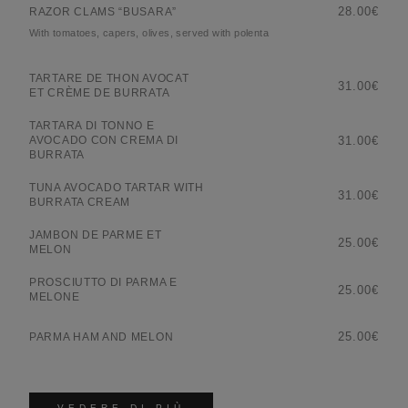
28.00€
RAZOR CLAMS “BUSARA”
With tomatoes, capers, olives, served with polenta
TARTARE DE THON AVOCAT
31.00€
ET CRÈME DE BURRATA
TARTARA DI TONNO E
31.00€
AVOCADO CON CREMA DI
BURRATA
TUNA AVOCADO TARTAR WITH
31.00€
BURRATA CREAM
JAMBON DE PARME ET
25.00€
MELON
PROSCIUTTO DI PARMA E
25.00€
MELONE
25.00€
PARMA HAM AND MELON
VEDERE DI PIÙ