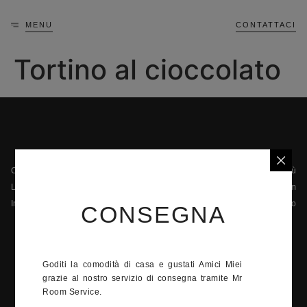
MENU
CONTATTACI
Tortino al cioccolato
Chi siamo
Menù
La privacy
Il team
Informazioni legali
Contatto
CONSEGNA
42 Quai Jean-Charles Rey, 98000 Monaco
+377 92 05 92 14
Goditi la comodità di casa e gustati Amici Miei
Lunedì - Domenica
grazie al nostro servizio di consegna tramite Mr
12:00-15:00, 19:00-23:00
Room Service.