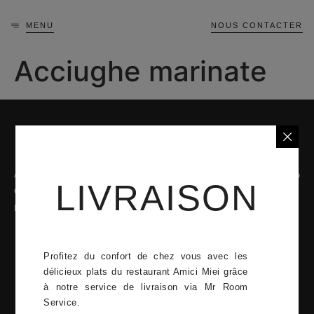
MENU
NOUS CONTACTER
Acciughe marinate
A propos
La carte
42 Quai Jean-Charles Rey, 98000 Monaco
LIVRAISON
Confidentialité
L'équipe
+377 92 05 92 14
Mentions légales
Contact
Lundi - Dimanche
12:00–15:00, 19:00–23:00
Profitez du confort de chez vous avec les
twenty Monaco 2023
délicieux plats du restaurant Amici Miei grâce
à notre service de livraison via Mr Room
Service.