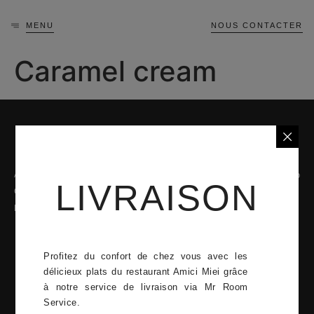
MENU
NOUS CONTACTER
Caramel cream
A propos
La carte
42 Quai Jean-Charles Rey, 98000 Monaco
LIVRAISON
Confidentialité
L'équipe
+377 92 05 92 14
Mentions légales
Contact
Lundi - Dimanche
12:00–15:00, 19:00–23:00
Profitez du confort de chez vous avec les
twenty Monaco 2023
délicieux plats du restaurant Amici Miei grâce
à notre service de livraison via Mr Room
Service.