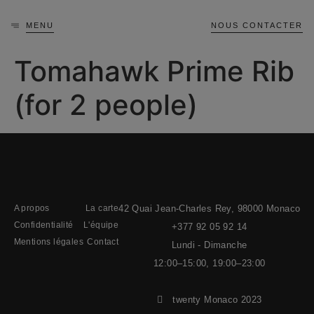
MENU
NOUS CONTACTER
Tomahawk Prime Rib
(for 2 people)
A propos
La carte
42 Quai Jean-Charles Rey, 98000 Monaco
Confidentialité
L'équipe
+377 92 05 92 14
Mentions légales
Contact
Lundi - Dimanche
Profitez du confort de chez vous avec les
12:00–15:00, 19:00–23:00
délicieux plats du restaurant Amici Miei grâce
à notre service de livraison via Mr Room
twenty Monaco 2023
Service.