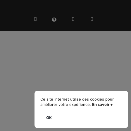
Les prix de notre carte demeurent inchangés,
avec des frais de livraison de seulement
5,50€. Commandez dès maintenant sur le site
de Mr Room Service pour savourer les
saveurs de l'Italie directement à votre porte.
COMMANDER
Ce site internet utilise des cookies pour
améliorer votre expérience.
En savoir +
OK