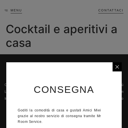
MENU
CONTATTACI
Cocktail e aperitivi a
casa
Chi siamo
Menù
CONSEGNA
La privacy
Il team
Informazioni legali
Contatto
42 Quai Jean-Charles Rey, 98000 Monaco
Goditi la comodità di casa e gustati Amici Miei
grazie al nostro servizio di consegna tramite Mr
+377 92 05 92 14
Room Service.
Lunedì - Domenica